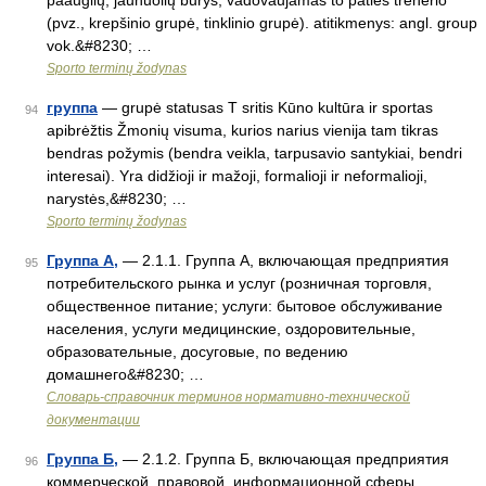
paauglių, jaunuolių būrys, vadovaujamas to paties trenerio
(pvz., krepšinio grupė, tinklinio grupė). atitikmenys: angl. group
vok.&#8230; …
Sporto terminų žodynas
группа
— grupė statusas T sritis Kūno kultūra ir sportas
94
apibrėžtis Žmonių visuma, kurios narius vienija tam tikras
bendras požymis (bendra veikla, tarpusavio santykiai, bendri
interesai). Yra didžioji ir mažoji, formalioji ir neformalioji,
narystės,&#8230; …
Sporto terminų žodynas
Группа А,
— 2.1.1. Группа А, включающая предприятия
95
потребительского рынка и услуг (розничная торговля,
общественное питание; услуги: бытовое обслуживание
населения, услуги медицинские, оздоровительные,
образовательные, досуговые, по ведению
домашнего&#8230; …
Словарь-справочник терминов нормативно-технической
документации
Группа Б,
— 2.1.2. Группа Б, включающая предприятия
96
коммерческой, правовой, информационной сферы,