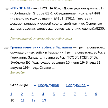
«ГРУППА 61»
— «ГРУППА 61», «Дортмундская группа 61»
99
(«Dortmunder Gruppe 61»), объединение писателей ФРГ
(названо по году создания &#151; 1961). Тяготеет к
документализму и острой социальной критике. Основные
жанры: рассказ, зарисовка, репортаж, стихи, сцены&#8230;
…
Литературный энциклопедический словарь
Группа советских войск в Германии
— Группа советских
100
оккупационных войск в Германии, Группа советских войск в
Германии, Западная группа войск. (ГСОВГ, ГСВГ, ЗГВ).
Эмблема ВС Годы существования 10 июня 1945 года 31
августа 1994 года Страна …
Википедия
Страницы
←
Предыдущая
Следующая
→
1
2
3
4
5
6
7
8
9
10
11
12
13