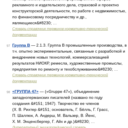
рекламного и издательского дела, страховой и проектно
конструкторской деятельности, по работе с недвижимостью,
по финансовому посредничеству и др.,
являющиеся&#8230; …
Словарь-справочник терминов нормативно-технической
документации
Группа В
— 2.1.3. Группа В промышленные производства, в
97
т.ч. опытно экспериментальные, связанные с разработкой и
внедрением новых технологий, коммерсализацией
результатов НИОКР, ремесла, художественные промыслы,
предприятия по ремонту и техобслуживанию&#8230; …
Словарь-справочник терминов нормативно-технической
документации
«ГРУППА 47»
— («Gruppe 47»), объединение
98
западногерманских писателей (названо по году
создания &#151; 1947). Творчество ее членов
(Х. В. Рихтер &#151; основатель, Г. Бёлль, Г. Грасс,
П. Шаллюк, А. Андерш, М. Вальзер, В. Йенс,
Х. М. Энценсбергер, Г. Айх и др.)&#8230; …
Литературный энциклопедический словарь