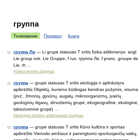
группа
Толкование
Перевод
Книги
группа Ли
— Li grupė statusas T sritis fizika atitikmenys: angl.
91
Lie group vok. Lie Gruppe, f rus. группа Ли, f pranc. groupe de
Lie, m …
Fizikos terminų žodynas
группа
— grupė statusas T sritis ekologija ir aplinkotyra
92
apibrėžtis Objektų, kuriems būdingas bendras požymis, visuma
(pvz., žmonių, gyvūnų, augalų, mikroorganizmų, įvairių
geologinių išgavų, dirvožemių grupė; ekogeografinė, ekologinė,
taksonominė grupė) …
Ekologijos terminų aiškinamasis žodynas
группа
— grupė statusas T sritis Kūno kultūra ir sportas
93
apibrėžtis Vienodo amžiaus ir parengtumo sportuojančių vaikų,